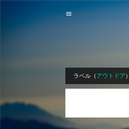
ラベル（
アウトドア
投
稿