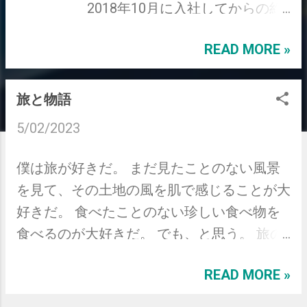
2018年10月に入社してからの約
5年弱、毎日が学びの連続でし
READ MORE »
た。 在籍中はムームードメイン
のバックエンドエンジニアとし
て、主にサービスの保守運用や
旅と物語
新規機能の開発に従事していま
5/02/2023
した。 エンジニアとしてのキャ
リアはペパボが初めてだったた
僕は旅が好きだ。 まだ見たことのない風景
め、入社当初は周りの圧倒的な
を見て、その土地の風を肌で感じることが大
技術力に震えながら働いていた
好きだ。 食べたことのない珍しい食べ物を
わけですが、チームメンバーを
食べるのが大好きだ。 でも、と思う。 旅の
始め皆さんにとてもよくしてい
一体何がそこまで僕の心を揺り動かすのだろ
ただいたおかげでなんとか今ま
READ MORE »
う。 旅に一体何があるのだろう。 訪れるま
でやってこれたと思っていま
ではそこは写真でしか見たことのない場所