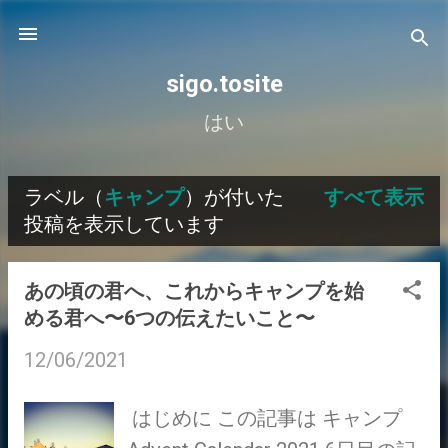
スキップしてメイン コンテンツに移動
sigo.tosite
はい
ラベル（
キャンプ
）が付いた
すべて表示
投
投稿を表示しています
稿
あの頃の君へ、これからキャンプを始
める君へ〜6つの伝えたいこと〜
12/06/2021
はじめに この記事は キャンプ