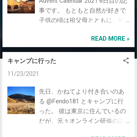
Advent Calendar 2021 6日目の記
事です。 もともと自然が好きで
子供の頃は祖父母とともに、祖
父が所有している山に遊びに行
READ MORE »
くのが何よりの楽しみでした。
だからこそ自然の美しさ・雄大
さだけではなく怖さ・過酷さを
キャンプに行った
知っていた自分としては「キャ
11/23/2021
ンプはやらないだろうな」とぼ
んやり思っていたわけです。 だ
先日、かねてより付き合いのあ
ったのですが、2019年の11月に
る @Fendo181 とキャンプに行
会社の同僚にキャンプに連れて
った。 彼は東京に住んでいるの
行ってもらった際、自然の中で
だが、元々オンライン研修の講
過ごす体験は何者にも代えがた
師の担当をきっかけにオンライ