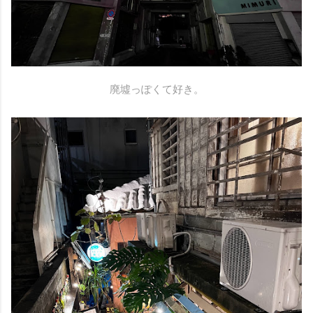
廃墟っぽくて好き。