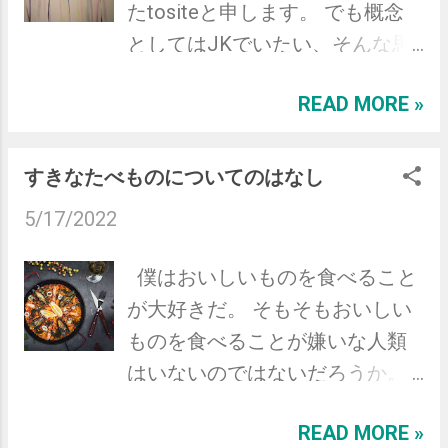
人の報告日誌を読む形で追体験
たtositeと申します。 でも概念
にはギリギリ滑り込むことがで
していく」というものだった。
としてはJKでいたい、そんな思
きた。 後輩Gと一緒にチケット
ちなみにアルジャーノンという
春期の学生のような二律背反し
を取っていたため、彼が発券し
のは主人公の名前ではなく、主
READ MORE »
たモラトリアムを甘受したい今
ていれば間に合ったのだが、運
人公（チャーリイ）に先んじて
日この頃です。 最近はコロナも
の悪いことにそちらも間に合わ
臨床実験を受けたネズミの名前
少し落ち着いてきて、徐々に新
すきなたべものについてのはなし
ず、ピーチ航空での移動を諦め
である。 IQが急激に向上したた
様式とは言え制限の少ない世界
ANAで取り直した。 思わぬ出費
5/17/2022
めに精神が追いつかず、そのギ
になってきつつあるのかなと思
となってしまったが、お互い笑
ャップに悩まされる過程が鮮や
いますが、毎年恒例の振り返り
僕はおいしいものを食べること
って済ませられる関係性だった
かに、かつ残酷に描かれてお
をつらつらとしたためていこう
が大好きだ。 そもそもおいしい
のでよかった。 ともすれば険悪
り、まるで自分のことのように
と思います。 去年のKPT ブログ
ものを食べることが嫌いな人類
な雰囲気になるようなインシデ
孤独感や苦悩が押し寄せてき
を作り変える 本ブログに転生さ
はいないのではないだろうか。
ントだったが、こういうイベン
て、色々と心が抉られる思いだ
せることができました 結構自分
最近はGoogle Mapsのピン機能
トがあったほうが後から思い出
った。 だが読了後は「ああチャ
なりには記事も書けていていい
READ MORE »
を使って、「行きたい」「行っ
になると思う。 そういう意味で