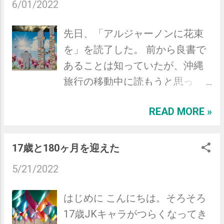
6/01/2022
でくれる。 自分の中で物語が生まれたとき
来ていた社の後輩Gも巻き込み、
初めて、その場所は地図の中を飛び出して命
沖縄旅行プロジェクトが立ち上
先日、「アルジャーノンに花束
の通ったものとなる。 旅の中で生まれる物
がったのだった。 後日社の先輩
を」を読了した。 前から良書で
語、それこそが僕が旅を好きでい続ける理由
Dも誘い、最終的に3人で旅行に
あることは知っていたが、沖縄
なのかもしれない。 物語というのはとても
行くことになった。 生まれてこ
旅行の移動中に読もうと思っ
大切で、特別で、かけがえのないもので、い
のかた沖縄を訪れたことがなか
て、電子書籍で購入した。 内容
つか自分の前に壁が立ちふさがったときに乗
ったため非常に楽しみな旅程と
READ MORE »
は今さら語るまでもないかもし
り越えるための力となるだろう。 だから、
なった。 一日目 〜 オンスケ？な
れないが、ざっくりと言うと
僕は今日も旅をする。
にそれ？ 時間感覚が壊れてしま
「知能を向上させる臨床実験の
17歳と180ヶ月を迎えた
い、なぜか自宅から空港まで15
被験者として選ばれた知的障害
5/21/2022
分で着くと思い込んでおりタク
を持つ青年（奇しくも僕と同じ
シーを使って移動することにな
年齢であった）が、IQが飛躍的
はじめに こんにちは。そろそろ
ってしまった。 発券の時間には
に向上する前と後の経過を、本
17歳JKキャラがつらくなってき
間に合わなかったが、搭乗時間