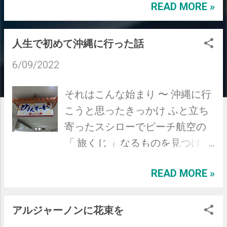
READ MORE »
う。 旅に一体何があるのだろう。 訪れるま
ではそこは写真でしか見たことのない場所
で、知識として知っているだけにすぎない。
人生で初めて沖縄に行った話
あくまでもそれはただの輪郭であって、血の
6/09/2022
通った何かではないのだ。 僕が思うに、そ
れに血を通わすものは物語だと思う。 それ
それはこんな始まり 〜 沖縄に行
は何でもいい。 例えば家族と昔行ったこと
こうと思ったきっかけ ふと立ち
がある場所だったり、テレビでいつか見たと
寄ったスシローでピーチ航空の
ころだったり、恋人がそこの生まれだった
「 旅くじ 」なるものを見つけた
り。友人と一緒に行ったこと、お土産屋のお
のがきっかけ。 戯れで引いてみ
ばあちゃんの温かい笑顔、居酒屋の店員さん
READ MORE »
たところ、旅先に沖縄が指定さ
と楽しく話したこと、おいしいごはんを食べ
れたためこれは沖縄に呼ばれて
たこと。 そういった小さな物語が旅に彩り
いるなと思い、旅に出ることを
アルジャーノンに花束を
を、温かみを、匂いを、風を、命を吹き込ん
決意した。 一緒に寿司を食べに